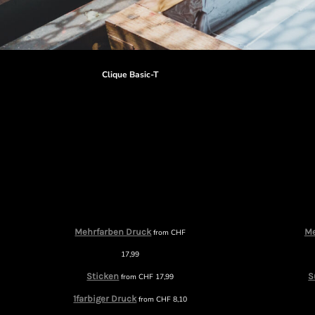
Clique Basic-T
Mehrfarben Druck
Me
from
CHF
17,99
Sticken
S
from
CHF
17,99
1farbiger Druck
from
CHF
8,10