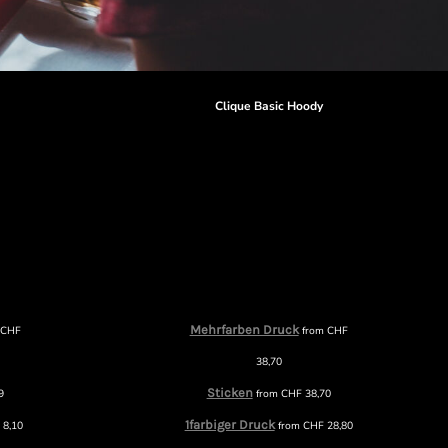
r
Clique Basic Hoody
Mehrfarben Druck
m
CHF
from
CHF
38,70
Sticken
9
from
CHF
38,70
1farbiger Druck
F
8,10
from
CHF
28,80