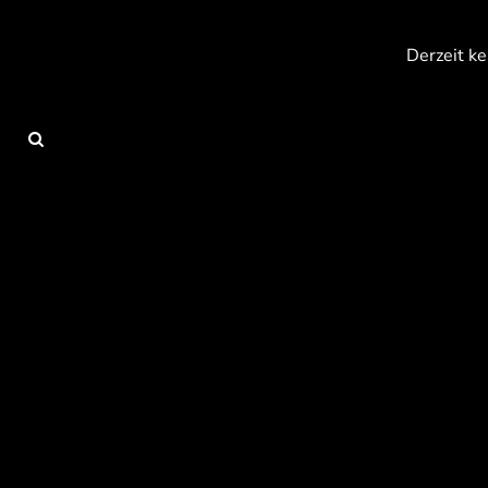
{CC} - {CN}
Anmelden
Derzeit ke
Registrieren
Warenkorb: 0 Artikel
Currency: