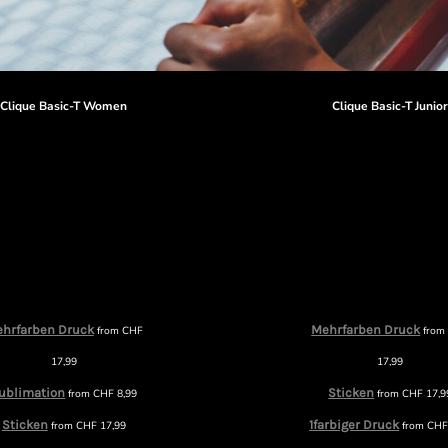
Clique Basic-T Women
Clique Basic-T Junio
hrfarben Druck
Mehrfarben Druck
from
CHF
fro
17,99
17,99
ublimation
Sticken
from
CHF
8,99
from
CHF
17,9
Sticken
1farbiger Druck
from
CHF
17,99
from
CH