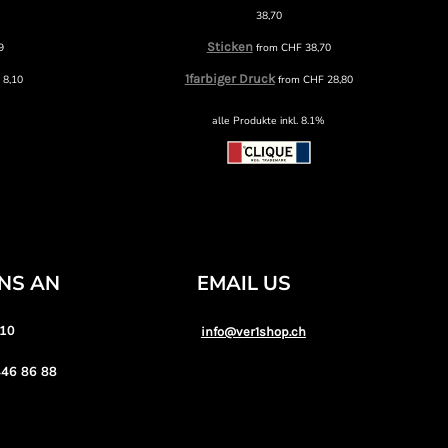
38,70
Sticken
9
from
CHF
38,70
1farbiger Druck
F
8,10
from
CHF
28,80
alle Produkte inkl. 8.1%
UNS AN
EMAIL US
 10
info@ver1shop.ch
46 86 88