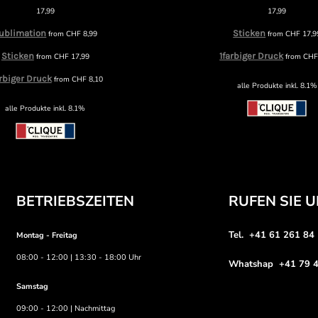
17,99
17,99
ublimation
Sticken
from
CHF
8,99
from
CHF
17,9
Sticken
1farbiger Druck
from
CHF
17,99
from
CH
arbiger Druck
from
CHF
8,10
alle Produkte inkl. 8.1%
alle Produkte inkl. 8.1%
BETRIEBSZEITEN
RUFEN SIE 
Tel. +41 61 261 84
Montag - Freitag
08:00 - 12:00 | 13:30 - 18:00 Uhr
Whatshap +41 79 4
Samstag
09:00 - 12:00 | Nachmittag