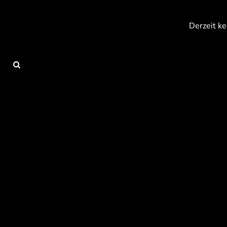
{CC} - {CN}
Anmelden
Derzeit ke
Registrieren
Warenkorb: 0 Artikel
Currency: