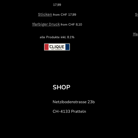
17,99
Sticken
S
from
CHF
17,99
1farbiger Druck
from
CHF
8,10
1f
alle Produkte inkl. 8.1%
SHOP
Netzibodenstrasse 23b
CH-4133 Pratteln