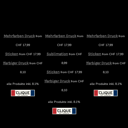
Mehrfarben Druck
Mehrfarben Druck
Mehrfarben Druck
from
from
from
m
CHF
17,99
CHF
17,99
CHF
17,99
Sticken
Sublimation
Sticken
from
CHF
17,99
from
CHF
from
CHF
17,99
1farbiger Druck
8,99
1farbiger Druck
from
CHF
from
CHF
F
Sticken
8,10
from
CHF
17,99
8,10
1farbiger Druck
from
CHF
alle Produkte inkl. 8.1%
alle Produkte inkl. 8.1%
8,10
alle Produkte inkl. 8.1%