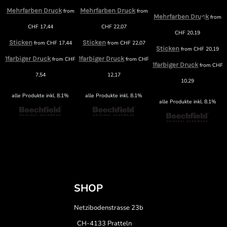
Mehrfarben Druck
Mehrfarben Druck
m
from
from
Mehrfarben Druck
from
CHF
17,44
CHF
22,07
CHF
20,19
Sticken
Sticken
from
CHF
17,44
from
CHF
22,07
Sticken
from
CHF
20,19
1farbiger Druck
1farbiger Druck
F
from
CHF
from
CHF
1farbiger Druck
from
CHF
7,54
12,17
10,29
alle Produkte inkl. 8.1%
alle Produkte inkl. 8.1%
alle Produkte inkl. 8.1%
SHOP
Netzibodenstrasse 23b
CH-4133 Pratteln