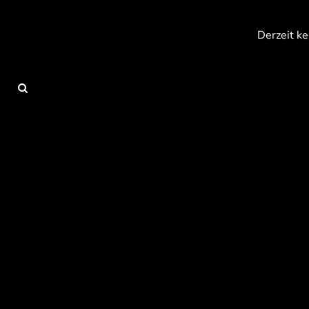
{CC} - {CN}
Anmelden
Derzeit ke
Registrieren
Warenkorb: 0 Artikel
Currency: