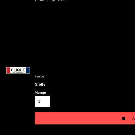
Ärmel:Kurzarm
Farbe
Größe
Menge
A