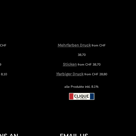
Mehrfarben Druck
m
CHF
from
CHF
38,70
Sticken
9
from
CHF
38,70
1farbiger Druck
F
8,10
from
CHF
28,80
alle Produkte inkl. 8.1%