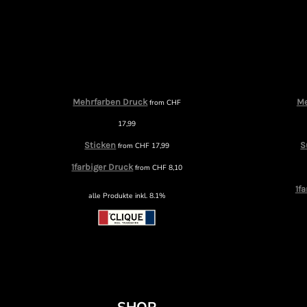
Mehrfarben Druck
Me
from
CHF
17,99
Sticken
S
from
CHF
17,99
1farbiger Druck
from
CHF
8,10
1f
alle Produkte inkl. 8.1%