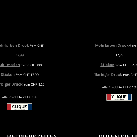
hrfarben Druck
Mehrfarben Druck
from
CHF
fro
17,99
17,99
ublimation
Sticken
from
CHF
8,99
from
CHF
17,9
Sticken
1farbiger Druck
from
CHF
17,99
from
CH
arbiger Druck
from
CHF
8,10
alle Produkte inkl. 8.1%
alle Produkte inkl. 8.1%