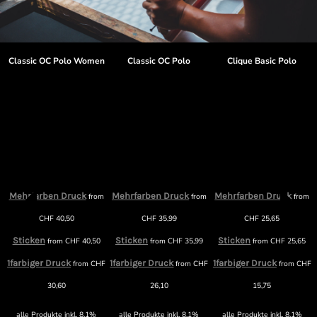
t
Classic OC Polo Women
Classic OC Polo
Clique Basic Polo
Mehrfarben Druck
Mehrfarben Druck
Mehrfarben Druck
from
from
from
CHF
40,50
CHF
35,99
CHF
25,65
Sticken
Sticken
Sticken
from
CHF
40,50
from
CHF
35,99
from
CHF
25,65
1farbiger Druck
1farbiger Druck
1farbiger Druck
from
CHF
from
CHF
from
CHF
30,60
26,10
15,75
alle Produkte inkl. 8.1%
alle Produkte inkl. 8.1%
alle Produkte inkl. 8.1%