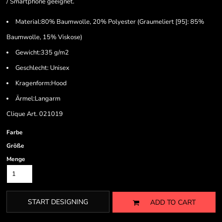
/ Smartphone geeignet.
Material:80% Baumwolle, 20% Polyester (Graumeliert [95]: 85%
Baumwolle, 15% Viskose)
Gewicht:335 g/m2
Geschlecht: Unisex
Kragenform:Hood
Ärmel:Langarm
Clique Art. 021019
Farbe
Größe
Menge
START DESIGNING
ADD TO CART