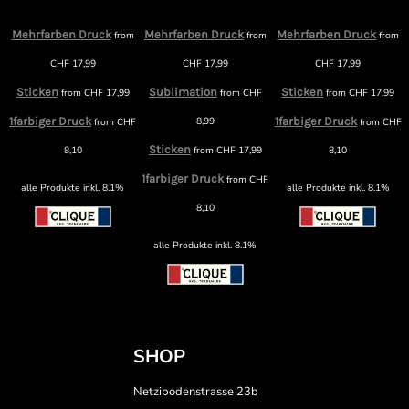
Mehrfarben Druck
Mehrfarben Druck
Mehrfarben Druck
from
from
from
m
CHF
17,99
CHF
17,99
CHF
17,99
Sticken
Sublimation
Sticken
from
CHF
17,99
from
CHF
from
CHF
17,99
1farbiger Druck
8,99
1farbiger Druck
from
CHF
from
CHF
F
Sticken
8,10
from
CHF
17,99
8,10
1farbiger Druck
from
CHF
alle Produkte inkl. 8.1%
alle Produkte inkl. 8.1%
8,10
alle Produkte inkl. 8.1%
SHOP
Netzibodenstrasse 23b