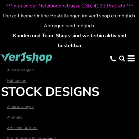
*** neu an der Netzibodenstrasse 23b, 4133 Pratteln ***
Standard
Derzeit keine Online Bestellungen im ver1shop.ch möglich.
Erstelldatum
Anfragen sind möglich.
höchste Bewertung
Kunden und Team Shops sind weiterhin aktiv und
bestellbar
Name
Alles anzeigen
Halloween
STOCK DESIGNS
Alles anzeigen
Animals
Arts and Culture
Building and Environment