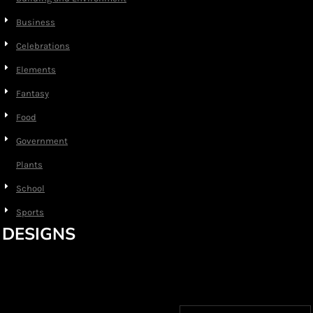
Business
Celebrations
Elements
Fantasy
Food
Government
Plants
School
Sports
DESIGNS